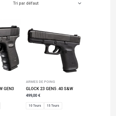
ARMES DE POING
&W GEN3
GLOCK 23 GEN5 .40 S&W
499,00
€
10 Tours
15 Tours