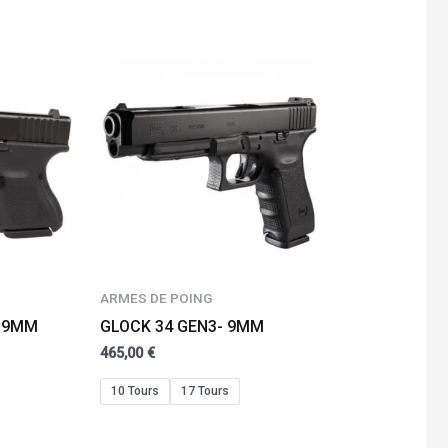
ARMES DE POING
– 9MM
GLOCK 34 GEN3- 9MM
465,00
€
10 Tours
17 Tours