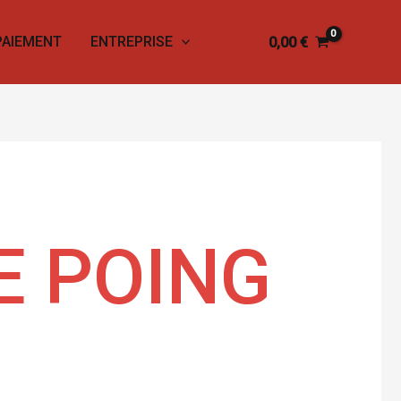
PAIEMENT
ENTREPRISE
0,00
€
E POING