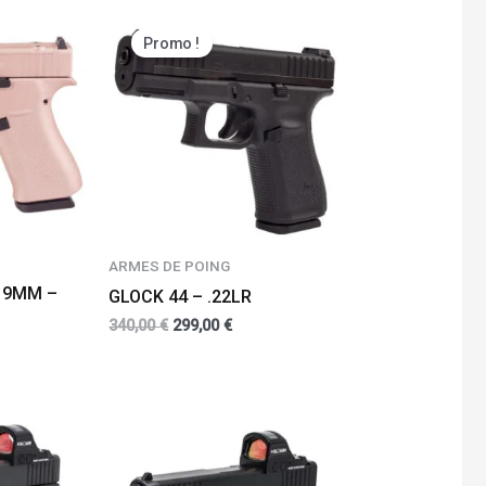
Promo !
ARMES DE POING
 9MM –
GLOCK 44 – .22LR
340,00
€
299,00
€