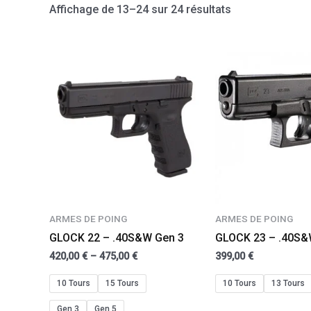
Affichage de 13–24 sur 24 résultats
ARMES DE POING
ARMES DE POING
GLOCK 22 – .40S&W Gen 3
GLOCK 23 – .40S
420,00
€
–
475,00
€
399,00
€
10 Tours
15 Tours
10 Tours
13 Tours
Gen 3
Gen 5