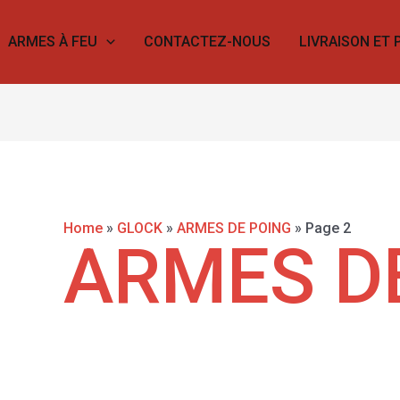
ARMES À FEU
CONTACTEZ-NOUS
LIVRAISON ET 
Home
»
GLOCK
»
ARMES DE POING
»
Page 2
ARMES D