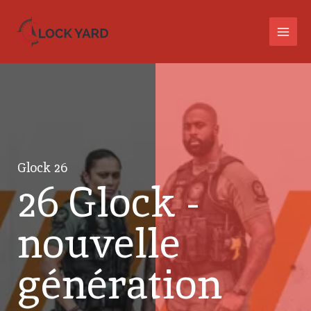
Aller
MAI
au
MEN
contenu
Glock 26
26 Glock -
nouvelle
génération