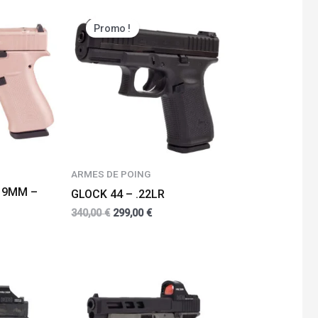
Promo !
ARMES DE POING
 9MM –
GLOCK 44 – .22LR
340,00
€
299,00
€