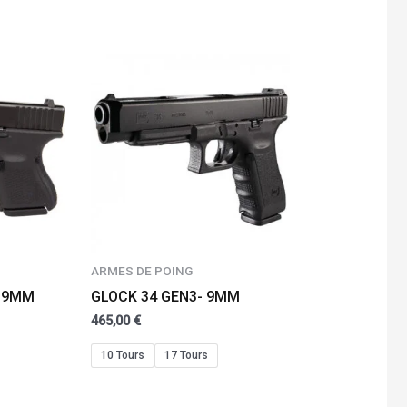
ARMES DE POING
– 9MM
GLOCK 34 GEN3- 9MM
465,00
€
10 Tours
17 Tours