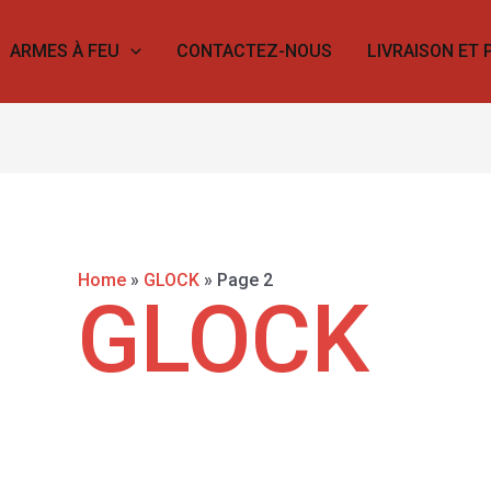
FILTRE DE PRIX
ARMES À FEU
CONTACTEZ-NOUS
LIVRAISON ET 
Home
»
GLOCK
»
Page 2
GLOCK