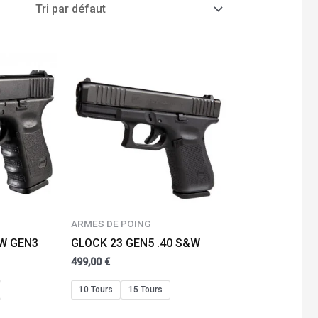
ARMES DE POING
&W GEN3
GLOCK 23 GEN5 .40 S&W
499,00
€
10 Tours
15 Tours