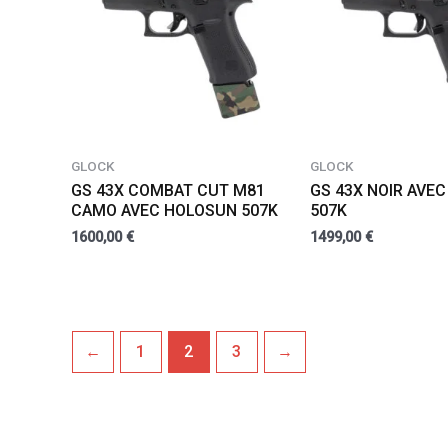
GLOCK
GLOCK
GS 43X COMBAT CUT M81
GS 43X NOIR AVE
CAMO AVEC HOLOSUN 507K
507K
1600,00
€
1499,00
€
←
1
2
3
→