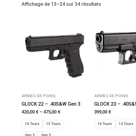
Affichage de 13–24 sur 34 résultats
ARMES DE POING
ARMES DE POING
GLOCK 22 – .40S&W Gen 3
GLOCK 23 – .40S
420,00
€
–
475,00
€
399,00
€
10 Tours
15 Tours
10 Tours
13 Tours
Gen 3
Gen 5